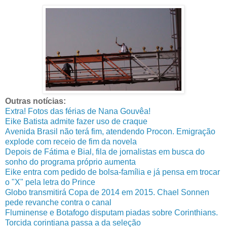
Outras notícias:
Extra! Fotos das férias de Nana Gouvêa!
Eike Batista admite fazer uso de craque
Avenida Brasil não terá fim, atendendo Procon. Emigração
explode com receio de fim da novela
Depois de Fátima e Bial, fila de jornalistas em busca do
sonho do programa próprio aumenta
Eike entra com pedido de bolsa-família e já pensa em trocar
o "X" pela letra do Prince
Globo transmitirá Copa de 2014 em 2015. Chael Sonnen
pede revanche contra o canal
Fluminense e Botafogo disputam piadas sobre Corinthians.
Torcida corintiana passa a da seleção